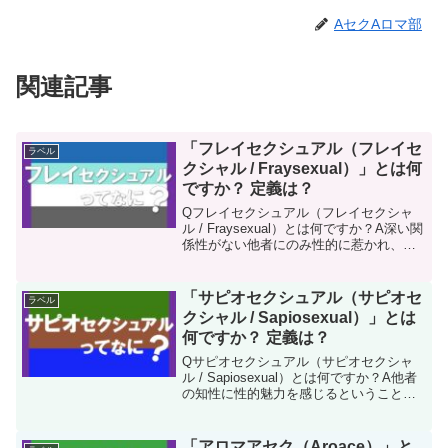
AセクAロマ部
関連記事
「フレイセクシュアル（フレイセ
ラベル
クシャル / Fraysexual）」とは何
ですか？ 定義は？
Qフレイセクシュアル（フレイセクシャ
ル / Fraysexual）とは何ですか？A深い関
係性がない他者にのみ性的に惹かれ、そ
の人を知るにつれて性的魅力を感じなく
なる性的指向のことです。性的な魅力を
感じるのは“よく知らない人”だけせんぱい
「サピオセクシュアル（サピオセ
ラベル
他者...
クシャル / Sapiosexual）」とは
何ですか？ 定義は？
Qサピオセクシュアル（サピオセクシャ
ル / Sapiosexual）とは何ですか？A他者
の知性に性的魅力を感じるということで
す。性的指向のひとつと扱われることも
あれば、性的指向とみなされないことも
あります。知性に魅力を感じる？せんぱ
「アロマアセク（Aroace）」と