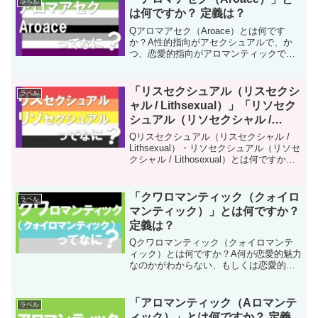
ラベル
い誰かに...
は何ですか？ 定義は？
Qアロマアセク（Aroace）とは何です
か？A性的指向がアセクシュアルで、か
つ、恋愛的指向がアロマンティックであ
る人を指します。アロマアセクって？こ
うはいそういえば「アロマアセク」とい
う言葉を目にしたのですけど、これはど
「リスセクシュアル（リスセクシ
ラベル
ういう意味ですか？せ...
ャル / Lithsexual）」「リソセク
シュアル（リソセクシャル /
Lithosexual）」とは何ですか？
Qリスセクシュアル（リスセクシャル /
定義は？
Lithsexual）・リソセクシュアル（リソセ
クシャル / Lithosexual）とは何ですか？A
他者に性的に惹かれるが、その感情を相
手から返してほしいとは思わないという
性的指向のことです。他者に...
「クワロマンティック（クォイロ
ラベル
マンティック）」とは何ですか？
定義は？
Qクワロマンティック（クォイロマンテ
ィック）とは何ですか？A何が恋愛的魅力
なのかがわからない、もしくは恋愛的指
向は自分には有用ではない・関係ない・
定義したくないという考えや立場を意味
します。恋愛的な魅力ってイマイチわか
「アロマンティック（Aロマンテ
ラベル
らない人のためにせんぱ...
ィック）」とは何ですか？ 定義