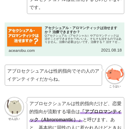
です。
アセクシュアル・アロマンティックは治せます
か？ 治療できますか？
Qアセクシュアル（アセクシャル）やアロマンティックは
治すことができますか？Aいいえ。そもそも治すものではあ
りません。治療の必要はないです。治療する？ 治す？せん
ぱい自分や他者について、治したい、治してほしいことっ
てある？こうはい私はすぐ緊張...
2021.08.18
acearobu.com
アブロセクシュアルは性的指向でその人のア
イデンティティだからね。
こうはい
アブロセクシュアルは性的指向だけど、恋愛
的指向が流動する場合は
「アブロロマンティ
せんぱい
ック（Abroromantic）」
と呼びます。あ
と、基本的に同性の人に惹かれるけどときお