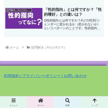
あなたが証明する必要は全くありませ
ん。そもそも性的指向や恋愛的指向は証
明するものではありません。証明でき
「性的指向」とは何ですか？「性
疑問解決（AセクAロマ）
る？せんぱいアセクシュアル...
的嗜好」との違いは？
Q性的指向とは何ですか？Aどの性別/ジ
ェンダーに惹かれるか（惹かれないか）
というパターンのことです。性的指向と
違って、性的嗜好は古い用語であり、誤
解を与えやすい言葉でもあるので、学術
的には使われません。性的指向の意味
は？こうはい今さらだけど...
ホーム
疑問解決（AセクAロマ）
利用規約 / プライバシーポリシー / お問い合わせ
© 2026 AセクAロマ部 acearobu.com
メニュー
ホーム
検索
トップ