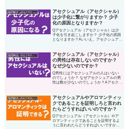
クシュアルやフィクトロマンティックと
認識している当事者が、アセクシュアル
やアロマンティックであるかどうかはそ
アセクシュアル（アセクシャル）
疑問解決（AセクAロマ）
の人しだいで異なります...
は少子化に繋がりますか？ 少子
化の原因となりますか？
Qアセクシュアル（アセクシャル）は少
子化を引き起こしますか？ 少子化の原因
となりますか？Aいいえ。アセクシュアル
が少子化と関係があるという明確な証拠
はありません。アセクシュアルと少子化
は関係ある？こうはい日本では「少子高
アセクシュアル（アセクシャル）
疑問解決（AセクAロマ）
齢化社会」がよく問題...
の男性は存在しないのですか？
なぜ少ないのですか？
Q男性にはアセクシュアルの人はいない
のでしょうか？ なぜアセクシュアルの男
性は数が少ないのでしょうか？Aアセクシ
ュアルの男性も存在します。いくつかの
調査では、アセクシュアルの男性の割合
が女性よりも少ないという結果がでてい
アセクシュアルやアロマンティッ
疑問解決（AセクAロマ）
ますが、さまざまな理...
クであることを証明しろと言われ
たらどうすればいいのですか？
Qアセクシュアル（アセクシャル）やア
ロマンティックであることを証明するよ
うに言われたらどうすればいいですか？A