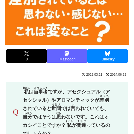
X
Mastodon
Bluesky
2023.03.21
2024.06.23
わたし
とうじしゃ
私
は
当事者
ですが、アセクシュアル（ア
さべつ
セクシャル）やアロマンティックが
差別
せけん
い
されていると
世間
では
言
われていても、
Q
じぶん
おも
自分
ではそうは
思
わないです。これはオ
わたし
まちが
カシイことですか？
私
が
間違
っているの
でしょうか？