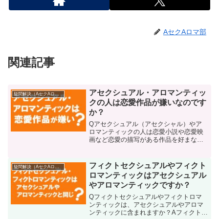
AセクAロマ部
関連記事
アセクシュアル・アロマンティッ
疑問解決（AセクAロマ）
クの人は恋愛作品が嫌いなのです
か？
Qアセクシュアル（アセクシャル）やア
ロマンティックの人は恋愛小説や恋愛映
画など恋愛の描写がある作品を好まない
のですか？Aそうとは限りません。アセク
シュアルやアロマンティックの中には恋
愛作品が嫌いだったり、苦手な人もいま
フィクトセクシュアルやフィクト
疑問解決（AセクAロマ）
すが、一方で恋愛作品を...
ロマンティックはアセクシュアル
やアロマンティックですか？
Qフィクトセクシュアルやフィクトロマ
ンティックは、アセクシュアルやアロマ
ンティックに含まれますか？Aフィクトセ